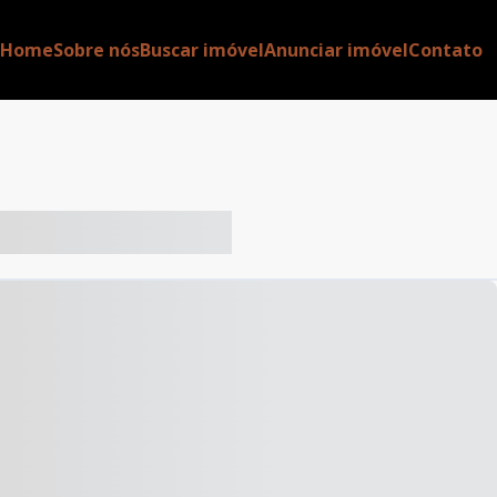
Home
Sobre nós
Buscar imóvel
Anunciar imóvel
Contato
-- ----- ----- --- ------