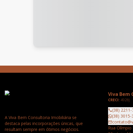
Viva Bem C
CRECI:
4928J
(38) 2211-
(38) 3015-
A Viva Bem Consultoria Imobiliária se
contato@v
destaca pelas incorporações únicas, que
Rua Olímpio 
resultam sempre em ótimos negócios.