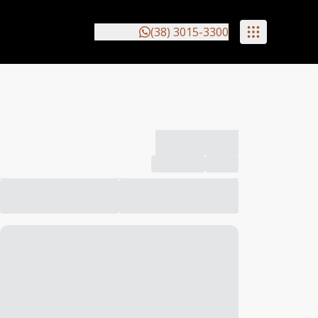
(38) 3015-3300
-------------
Compartilhar
Favorito