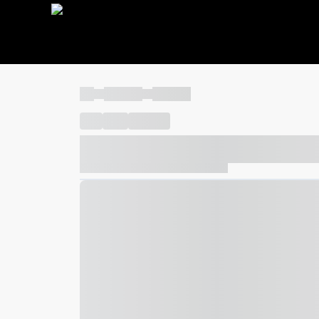
----
----- -----
----- -----
----
-----
---- ------
----- ----- -- ------ ---- ---- -- ---
----- ----- -- ------ ----- ----- -- ------