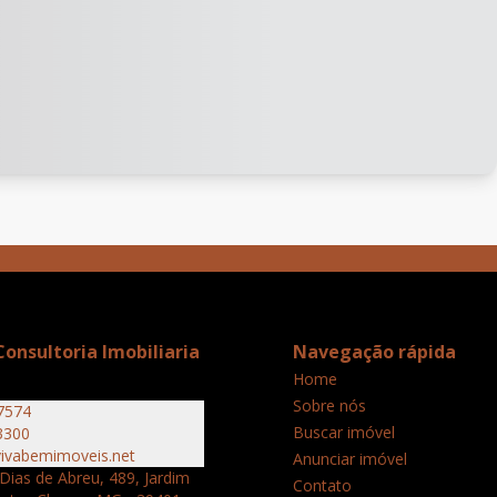
onsultoria Imobiliaria
Navegação rápida
Home
Sobre nós
7574
Buscar imóvel
3300
ivabemimoveis.net
Anunciar imóvel
Dias de Abreu, 489, Jardim
Contato