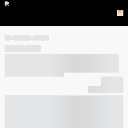
----
----- -----
----- -----
----
-----
---- ------
----- ----- -- ------ ---- ---- -- ----- ----- -----
--- ------
----- ----- -- ------ ----- ----- -- ------
-------------
Compartilhar
Favorito