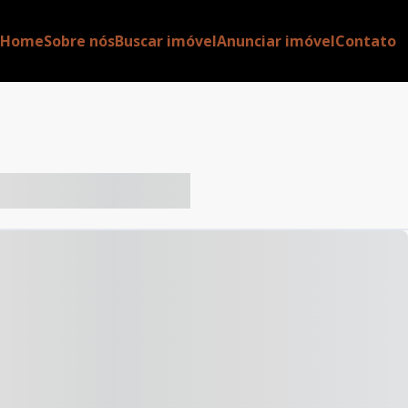
Home
Sobre nós
Buscar imóvel
Anunciar imóvel
Contato
-- ----- ----- --- ------