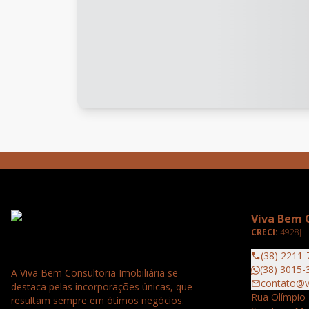
Viva Bem C
CRECI:
4928J
(38) 2211-
(38) 3015-
A Viva Bem Consultoria Imobiliária se
contato@v
destaca pelas incorporações únicas, que
Rua Olímpio 
resultam sempre em ótimos negócios.