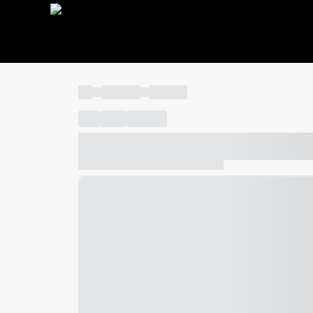
----
----- -----
----- -----
----
-----
---- ------
----- ----- -- ------ ---- ---- -- ---
----- ----- -- ------ ----- ----- -- ------