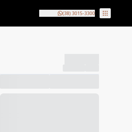
(38) 3015-3300
-------------
Compartilhar
Favorito