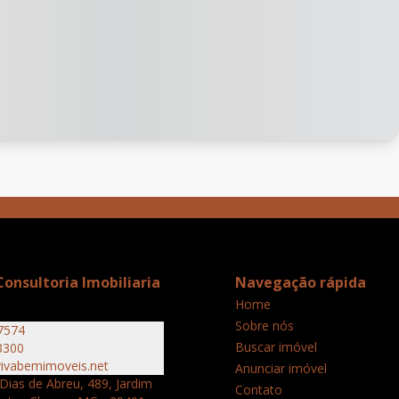
onsultoria Imobiliaria
Navegação rápida
Home
Sobre nós
7574
Buscar imóvel
3300
ivabemimoveis.net
Anunciar imóvel
Dias de Abreu, 489, Jardim
Contato