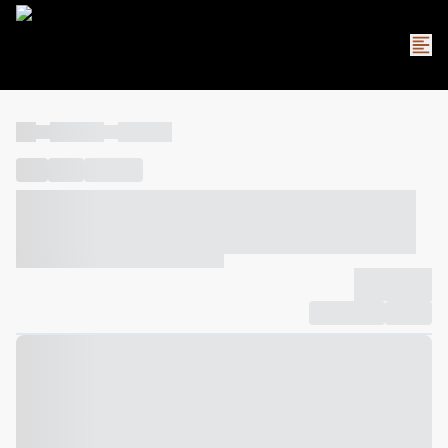
----
----- -----
----- -----
----
-----
---- ------
----- ----- -- ------ ---- ---- -- ----- ----- -----
--- ------
----- ----- -- ------ ----- ----- -- ------
-------------
Compartilhar
Favorito