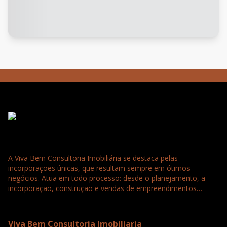
A Viva Bem Consultoria Imobiliária se destaca pelas
incorporações únicas, que resultam sempre em ótimos
negócios. Atua em todo processo: desde o planejamento, a
incorporação, construção e vendas de empreendimentos
residenciais, comerciais e loteamentos. Tudo para a satisfação
e confiança completa dos nossos clientes que buscam
seriedade, agilidade e qualidade.
Viva Bem Consultoria Imobiliaria