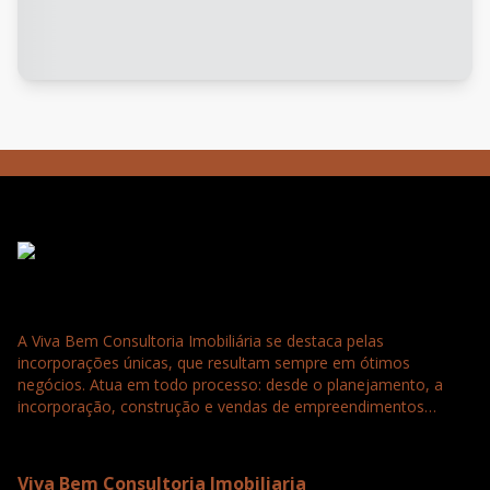
A Viva Bem Consultoria Imobiliária se destaca pelas
incorporações únicas, que resultam sempre em ótimos
negócios. Atua em todo processo: desde o planejamento, a
incorporação, construção e vendas de empreendimentos
residenciais, comerciais e loteamentos. Tudo para a satisfação
e confiança completa dos nossos clientes que buscam
seriedade, agilidade e qualidade.
Viva Bem Consultoria Imobiliaria