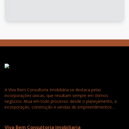
A Viva Bem Consultoria Imobiliária se destaca pelas
incorporações únicas, que resultam sempre em ótimos
negócios. Atua em todo processo: desde o planejamento, a
incorporação, construção e vendas de empreendimentos
residenciais, comerciais e loteamentos. Tudo para a satisfação
e confiança completa dos nossos clientes que buscam
seriedade, agilidade e qualidade.
Viva Bem Consultoria Imobiliaria