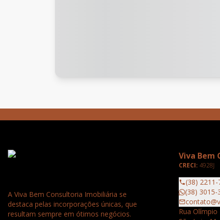
Viva Bem C
CRECI:
4928J
(38) 2211-
(38) 3015-
A Viva Bem Consultoria Imobiliária se
contato@v
destaca pelas incorporações únicas, que
Rua Olímpio 
resultam sempre em ótimos negócios.