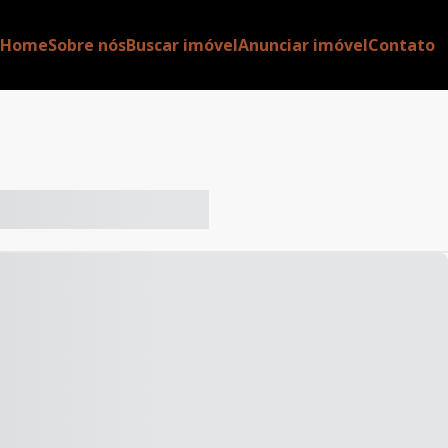
Home
Sobre nós
Buscar imóvel
Anunciar imóvel
Contato
-- ----- ----- --- ------