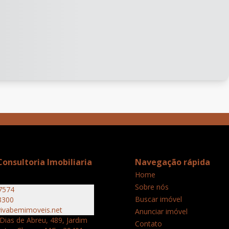
onsultoria Imobiliaria
Navegação rápida
Home
Sobre nós
7574
Buscar imóvel
3300
ivabemimoveis.net
Anunciar imóvel
Dias de Abreu, 489, Jardim
Contato