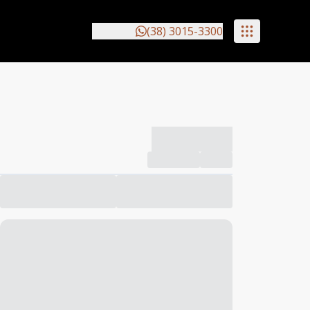
(38) 3015-3300
-------------
Compartilhar
Favorito