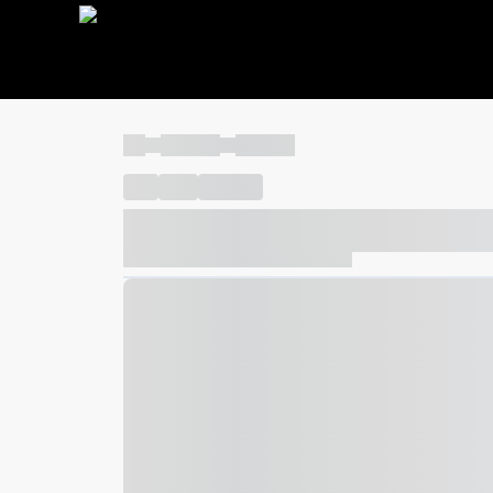
----
----- -----
----- -----
----
-----
---- ------
----- ----- -- ------ ---- ---- -- ---
----- ----- -- ------ ----- ----- -- ------