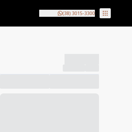
(38) 3015-3300
-------------
Compartilhar
Favorito