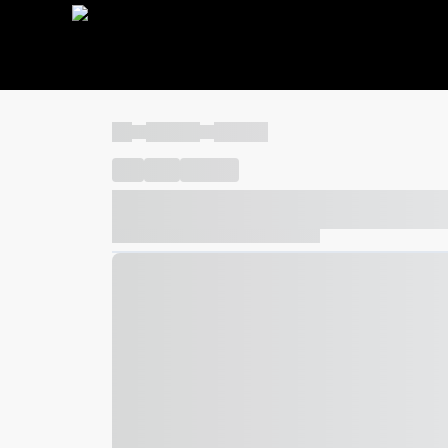
----
----- -----
----- -----
----
-----
---- ------
----- ----- -- ------ ---- ---- -- ---
----- ----- -- ------ ----- ----- -- ------