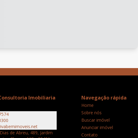
onsultoria Imobiliaria
Navegação rápida
Home
Sobre nós
7574
Buscar imóvel
3300
ivabemimoveis.net
Anunciar imóvel
Dias de Abreu, 489, Jardim
Contato