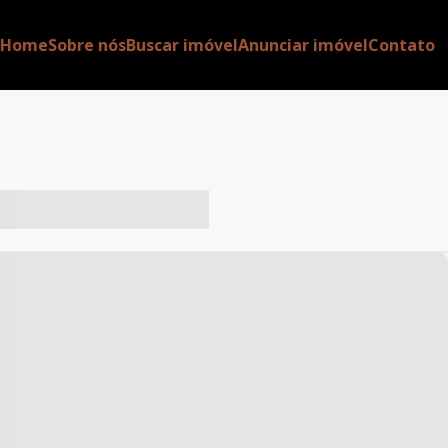
Home
Sobre nós
Buscar imóvel
Anunciar imóvel
Contato
-- ----- ----- --- ------