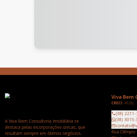
Viva Bem C
CRECI:
4928J
(38) 2211-
(38) 3015-
A Viva Bem Consultoria Imobiliária se
contato@v
destaca pelas incorporações únicas, que
Rua Olímpio 
resultam sempre em ótimos negócios.