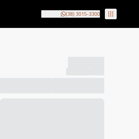
(38) 3015-3300
-------------
Compartilhar
Favorito