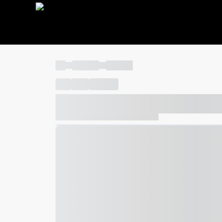
----
----- -----
----- -----
----
-----
---- ------
----- ----- -- ------ ---- ---- -- ---
----- ----- -- ------ ----- ----- -- ------