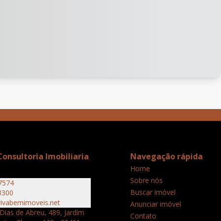
onsultoria Imobiliaria
Navegação rápida
Home
Sobre nós
7574
Buscar imóvel
3300
ivabemimoveis.net
Anunciar imóvel
Dias de Abreu, 489, Jardim
Contato