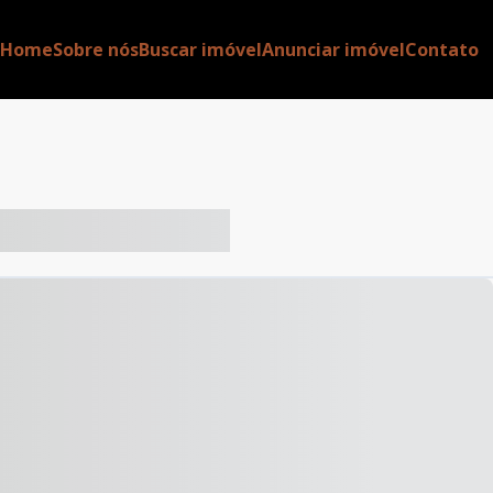
Home
Sobre nós
Buscar imóvel
Anunciar imóvel
Contato
-- ----- ----- --- ------