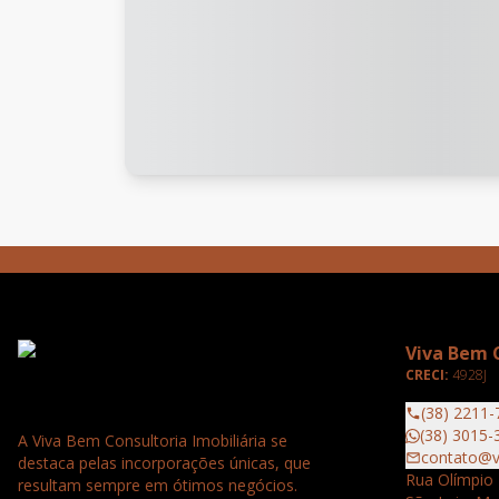
Viva Bem C
CRECI:
4928J
(38) 2211-
(38) 3015-
A Viva Bem Consultoria Imobiliária se
contato@v
destaca pelas incorporações únicas, que
Rua Olímpio 
resultam sempre em ótimos negócios.