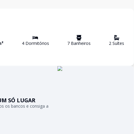
m²
4
Dormitório
s
7
Banheiro
s
2
Suíte
s
UM SÓ LUGAR
s os bancos e consiga a