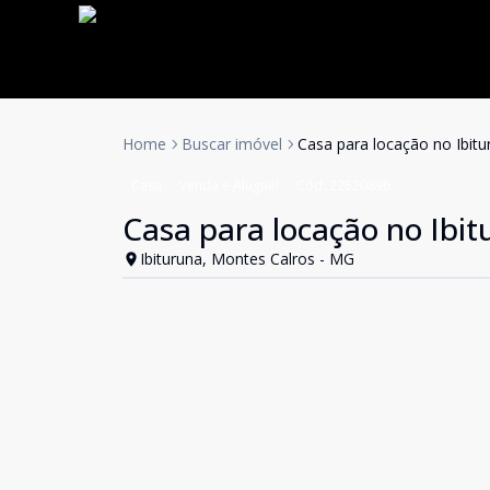
Home
Buscar imóvel
Casa para locação no Ibit
Casa
Venda e Aluguel
Cód:
22520896
Casa para locação no Ibit
Ibituruna, Montes Calros - MG