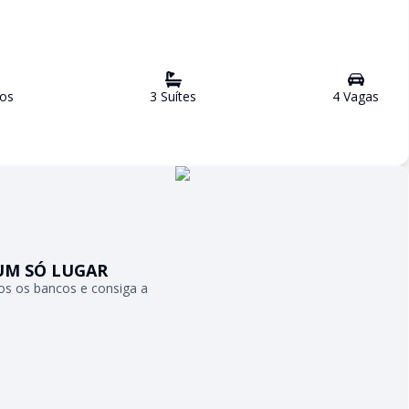
ro
s
3
Suíte
s
4
Vaga
s
UM SÓ LUGAR
s os bancos e consiga a