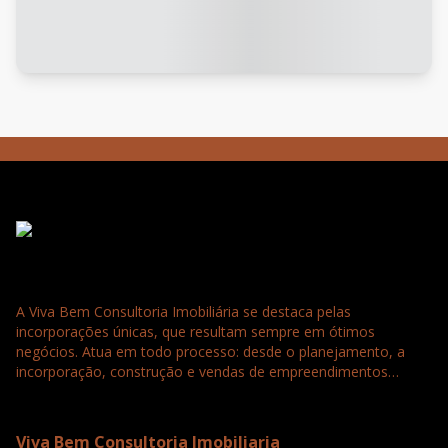
A Viva Bem Consultoria Imobiliária se destaca pelas
incorporações únicas, que resultam sempre em ótimos
negócios. Atua em todo processo: desde o planejamento, a
incorporação, construção e vendas de empreendimentos
residenciais, comerciais e loteamentos. Tudo para a satisfação
e confiança completa dos nossos clientes que buscam
seriedade, agilidade e qualidade.
Viva Bem Consultoria Imobiliaria