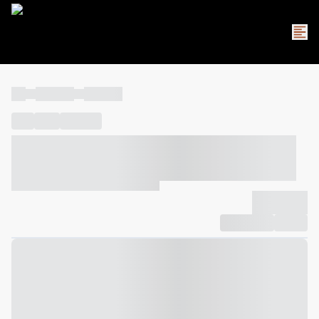
----
----- -----
----- -----
----
-----
---- ------
----- ----- -- ------ ---- ---- -- ----- ----- -----
--- ------
----- ----- -- ------ ----- ----- -- ------
-------------
Compartilhar
Favorito