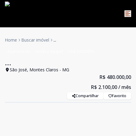
Home
Buscar imóvel
...
Apartamento
Venda e Aluguel
Cód:
22520925
...
São José, Montes Claros - MG
R$ 480.000,00
R$ 2.100,00
/ mês
Compartilhar
Favorito