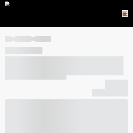
----
----- -----
----- -----
----
-----
---- ------
----- ----- -- ------ ---- ---- -- ----- ----- -----
--- ------
----- ----- -- ------ ----- ----- -- ------
-------------
Compartilhar
Favorito