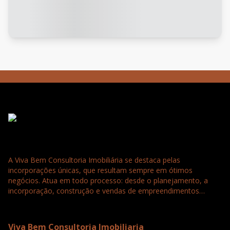
A Viva Bem Consultoria Imobiliária se destaca pelas
incorporações únicas, que resultam sempre em ótimos
negócios. Atua em todo processo: desde o planejamento, a
incorporação, construção e vendas de empreendimentos
residenciais, comerciais e loteamentos. Tudo para a satisfação
e confiança completa dos nossos clientes que buscam
seriedade, agilidade e qualidade.
Viva Bem Consultoria Imobiliaria