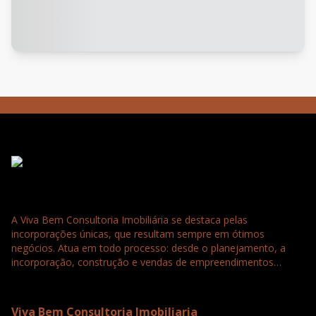
A Viva Bem Consultoria Imobiliária se destaca pelas
incorporações únicas, que resultam sempre em ótimos
negócios. Atua em todo processo: desde o planejamento, a
incorporação, construção e vendas de empreendimentos
residenciais, comerciais e loteamentos. Tudo para a satisfação
e confiança completa dos nossos clientes que buscam
seriedade, agilidade e qualidade.
Viva Bem Consultoria Imobiliaria