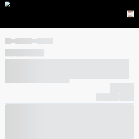
----
----- -----
----- -----
----
-----
---- ------
----- ----- -- ------ ---- ---- -- ----- ----- -----
--- ------
----- ----- -- ------ ----- ----- -- ------
-------------
Compartilhar
Favorito