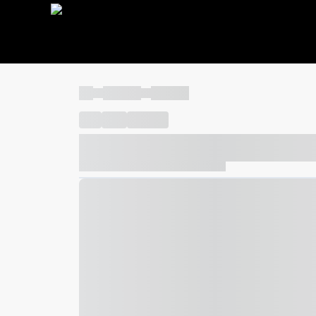
----
----- -----
----- -----
----
-----
---- ------
----- ----- -- ------ ---- ---- -- ---
----- ----- -- ------ ----- ----- -- ------