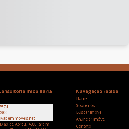
onsultoria Imobiliaria
Navegação rápida
Home
Sobre nós
7574
Buscar imóvel
3300
ivabemimoveis.net
Anunciar imóvel
Dias de Abreu, 489, Jardim
Contato