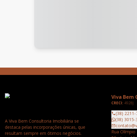
Viva Bem C
CRECI:
4928J
(38) 2211-
(38) 3015-
A Viva Bem Consultoria Imobiliária se
contato@v
destaca pelas incorporações únicas, que
Rua Olímpio 
resultam sempre em ótimos negócios.