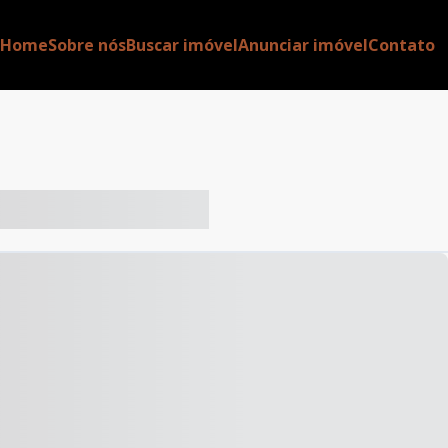
Home
Sobre nós
Buscar imóvel
Anunciar imóvel
Contato
-- ----- ----- --- ------