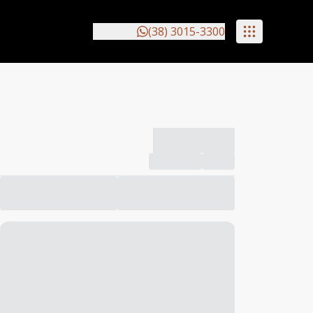
(38) 3015-3300
-------------
Compartilhar
Favorito